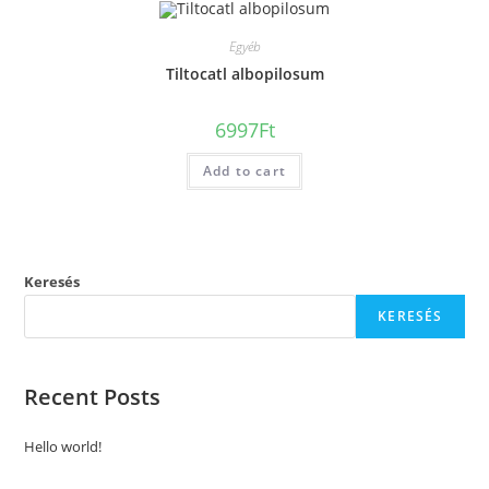
Egyéb
Tiltocatl albopilosum
6997
Ft
Add to cart
Keresés
KERESÉS
Recent Posts
Hello world!